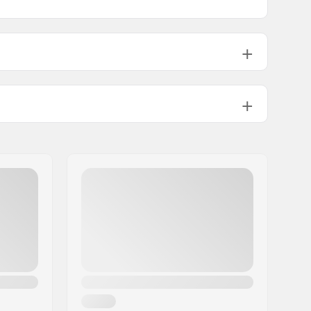
14"
135g