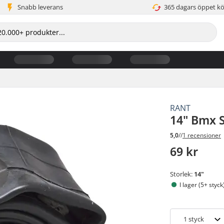
Snabb leverans
365 dagars öppet k
RANT
14" Bmx 
5,0
//
1 recensioner
69 kr
Storlek:
14"
I lager (5+ styck
1
styck