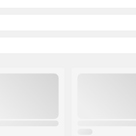
 BMX
Hjul diameter:
Vikt: