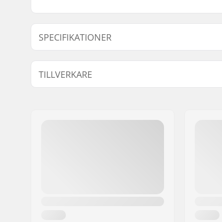
SPECIFIKATIONER
BMX-disciplin:
Freestyle
TILLVERKARE
Ventiltyp:
Schrader
Namn:
Source Europe GmbH
Gatuadress:
Am Kuckhofer Feld 13A
Postnummer:
41470
Postort:
Neuss
Land:
Tyskland