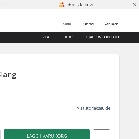
×
öp
5+ milj. kunder
Konto
Sparad
Varukorg
REA
GUIDES
HJÄLP & KONTAKT
Slang
Visa storleksguide
)
LÄGG I VARUKORG