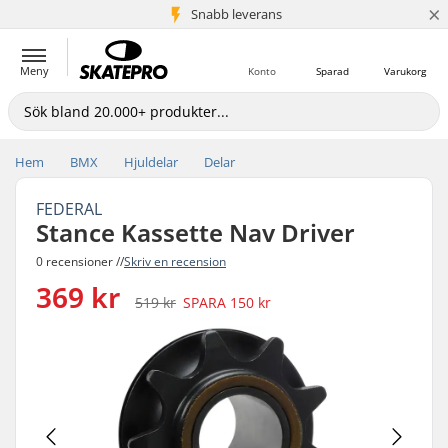
×
Snabb leverans
5+ milj. kunder
Meny
Konto
Sparad
Varukorg
Hem
BMX
Hjuldelar
Delar
FEDERAL
Stance Kassette Nav Driver
0 recensioner //
Skriv en recension
369 kr
519 kr
SPARA
150 kr