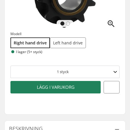
Modell
Right hand drive
Left hand drive
I lager (5+ styck)
1
styck
LÄGG I VARUKORG
BESKRIVNING