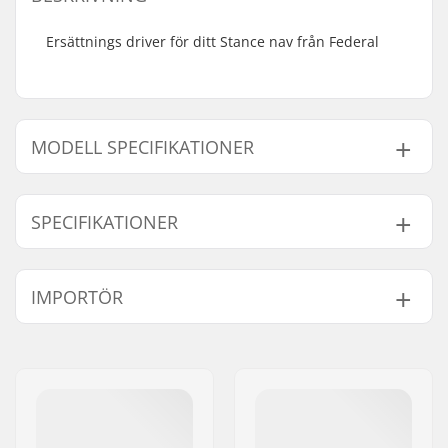
Ersättnings driver för ditt Stance nav från Federal
MODELL SPECIFIKATIONER
Modell
Driver sida
SPECIFIKATIONER
Right hand drive
Höger
Left hand drive
Vänster
Nav:
Kassette
IMPORTÖR
Antal tänder:
9T
Namn:
Centrano ApS
Gatuadress:
Omega 6
Postnummer:
8382
Postort:
Hinnerup