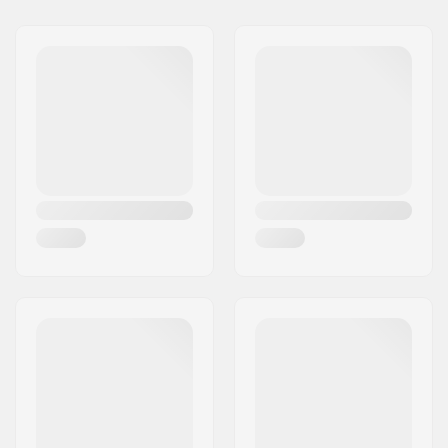
Gatuadress:
Industriestr. 39
Postnummer:
26188
Postort:
Edewecht
Land:
Tyskland