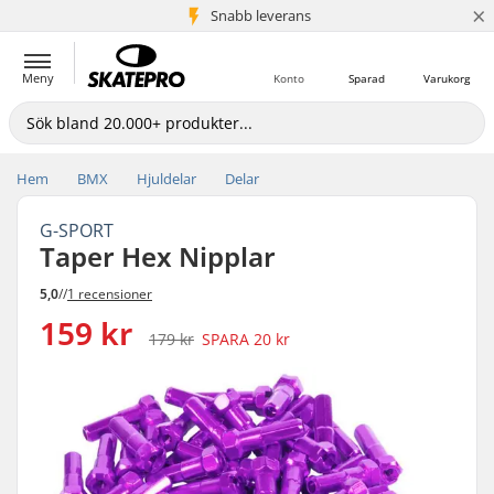
×
Snabb leverans
5+ milj. kunder
Meny
Konto
Sparad
Varukorg
Hem
BMX
Hjuldelar
Delar
G-SPORT
Taper Hex Nipplar
5,0
//
1 recensioner
159 kr
179 kr
SPARA
20 kr