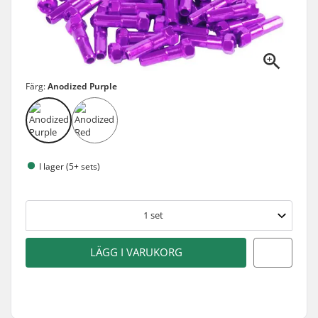
Färg:
Anodized Purple
I lager (5+ sets)
1
set
LÄGG I VARUKORG