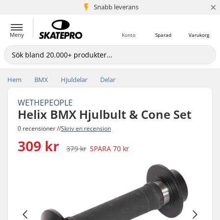
×
Snabb leverans
5+ milj. kunder
Meny
Konto
Sparad
Varukorg
Hem
BMX
Hjuldelar
Delar
WETHEPEOPLE
Helix BMX Hjulbult & Cone Set
0 recensioner //
Skriv en recension
309 kr
379 kr
SPARA
70 kr