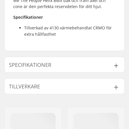
We The People Helix BMX bak och fram axel och
cone är den perfekta reservdelen för ditt hjul.
Specifikationer
Tillverkad av 4130 värmebehandlat CRMO för
extra hållfasthet
SPECIFIKATIONER
Axel diameter:
10mm
TILLVERKARE
BMX Axel Typ:
Kvinnlig
Vikt:
12g
Namn:
We Make Things GmbH
Gatuadress:
RICHARD-BYRD-STR. 12
Postnummer:
50829
Postort:
Köln