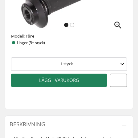
Modell:
Före
I lager (5+ styck)
1
styck
LÄGG I VARUKORG
BESKRIVNING