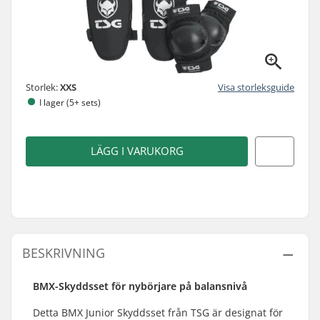
Storlek:
XXS
Visa storleksguide
I lager (5+ sets)
LÄGG I VARUKORG
BESKRIVNING
BMX-Skyddsset för nybörjare på balansnivå
Detta BMX Junior Skyddsset från TSG är designat för