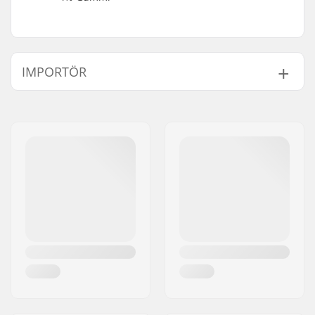
IMPORTÖR
Namn:
Centrano ApS
Gatuadress:
Omega 6
Postnummer:
8382
Postort:
Hinnerup
Land:
Danmark