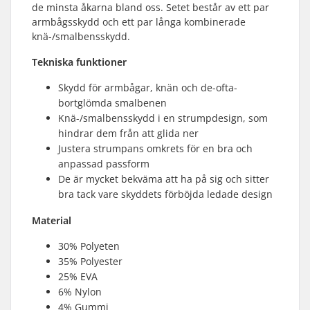
de minsta åkarna bland oss. Setet består av ett par
armbågsskydd och ett par långa kombinerade
knä-/smalbensskydd.
Tekniska funktioner
Skydd för armbågar, knän och de-ofta-
bortglömda smalbenen
Knä-/smalbensskydd i en strumpdesign, som
hindrar dem från att glida ner
Justera strumpans omkrets för en bra och
anpassad passform
De är mycket bekväma att ha på sig och sitter
bra tack vare skyddets förböjda ledade design
Material
30% Polyeten
35% Polyester
25% EVA
6% Nylon
4% Gummi