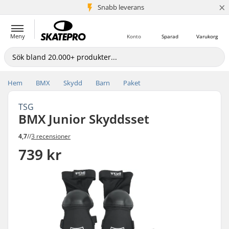
×
Snabb leverans
5+ milj. kunder
Meny
Konto
Sparad
Varukorg
Hem
BMX
Skydd
Barn
Paket
TSG
BMX Junior Skyddsset
4,7
//
3 recensioner
739 kr