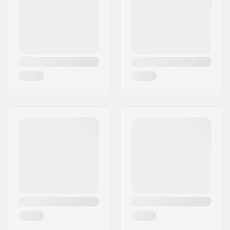
Postort:
Bindlach
Land:
Tyskland