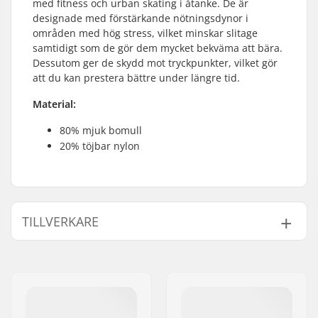
med fitness och urban skating i åtanke. De är
designade med förstärkande nötningsdynor i
områden med hög stress, vilket minskar slitage
samtidigt som de gör dem mycket bekväma att bära.
Dessutom ger de skydd mot tryckpunkter, vilket gör
att du kan prestera bättre under längre tid.
Material:
80% mjuk bomull
20% töjbar nylon
TILLVERKARE
Namn:
Powerslide
Sportartikelvertriebs GmbH
Gatuadress:
Esbachgraben 1
Postnummer:
95463