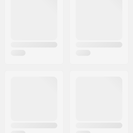
Vikt:
196g
Postort:
Köln
Land:
Tyskland