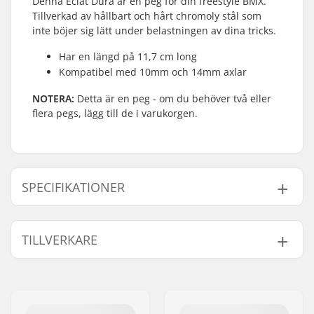
Denna Éclat Dura är en peg för din freestyle BMX.
Tillverkad av hållbart och hårt chromoly stål som
inte böjer sig lätt under belastningen av dina tricks.
Har en längd på 11,7 cm long
Kompatibel med 10mm och 14mm axlar
NOTERA:
Detta är en peg - om du behöver två eller
flera pegs, lägg till de i varukorgen.
SPECIFIKATIONER
Axel diameter:
10mm, 14mm
TILLVERKARE
Peg längd:
11.7cm
Material:
Chromoly Stål
Namn:
We Make Things GmbH
Antal pr. packa:
1
Gatuadress:
RICHARD-BYRD-STR. 12
Vikt pr. peg:
196g
Postnummer:
50829