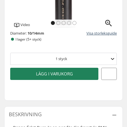
Video
Diameter:
10/14mm
Visa storleksguide
I lager (5+ styck)
1
styck
LÄGG I VARUKORG
BESKRIVNING