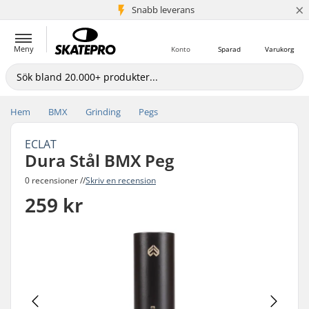
×
Snabb leverans
5+ milj. kunder
Meny
Konto
Sparad
Varukorg
Hem
BMX
Grinding
Pegs
ECLAT
Dura Stål BMX Peg
0 recensioner //
Skriv en recension
259 kr