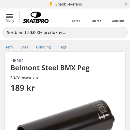
×
Snabb leverans
5+ milj. kunder
Meny
Konto
Sparad
Varukorg
Hem
BMX
Grinding
Pegs
FIEND
Belmont Steel BMX Peg
4,8
//
9 recensioner
189 kr