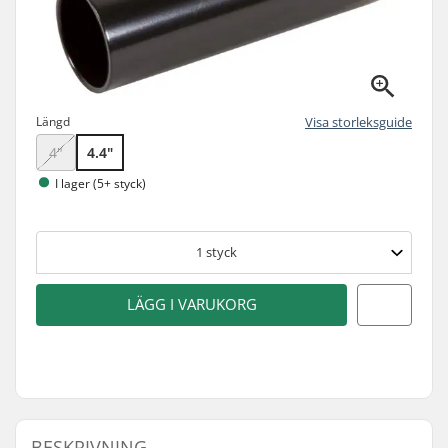
Längd
Visa storleksguide
4"
4.4"
I lager (5+ styck)
1
styck
LÄGG I VARUKORG
BESKRIVNING