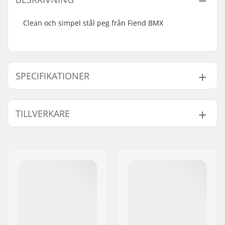
Clean och simpel stål peg från Fiend BMX
SPECIFIKATIONER
Axel diameter:
10mm, 14mm
TILLVERKARE
Peg längd:
11.4cm
Material:
Chromoly Stål
Namn:
Sunshine Distribution ApS
Antal pr. packa:
1
Gatuadress:
Naverland 8
Vikt pr. peg:
195g
Postnummer:
2600
Vikt:
198g
Postort:
Glostrup
Land:
Danmark