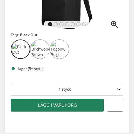
Färg:
Black Out
I lager (5+ styck)
1
styck
LÄGG I VARUKORG