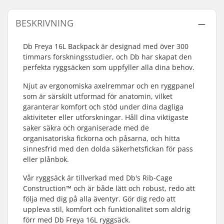
BESKRIVNING
Db Freya 16L Backpack är designad med över 300
timmars forskningsstudier, och Db har skapat den
perfekta ryggsäcken som uppfyller alla dina behov.
Njut av ergonomiska axelremmar och en ryggpanel
som är särskilt utformad för anatomin, vilket
garanterar komfort och stöd under dina dagliga
aktiviteter eller utforskningar. Håll dina viktigaste
saker säkra och organiserade med de
organisatoriska fickorna och påsarna, och hitta
sinnesfrid med den dolda säkerhetsfickan för pass
eller plånbok.
Vår ryggsäck är tillverkad med Db's Rib-Cage
Construction™ och är både lätt och robust, redo att
följa med dig på alla äventyr. Gör dig redo att
uppleva stil, komfort och funktionalitet som aldrig
förr med Db Freya 16L ryggsäck.