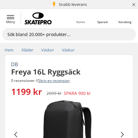
×
Snabb leverans
5+ milj. kunder
Meny
Konto
Sparad
Varukorg
Hem
Kläder
Väskor
Väskor
DB
Freya 16L Ryggsäck
0 recensioner //
Skriv en recension
1199 kr
2099 kr
SPARA
900 kr