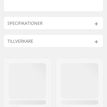
SPECIFIKATIONER
Höjd x bredd x djup:
44 x 26 x 17 cm
TILLVERKARE
Volym:
16 l
Aktivitet:
Exploration, Daily
Namn:
Db Equipment AS
activities
Gatuadress:
Mølleparken 2
Postnummer:
0459
Postort:
Oslo
Land:
Norge