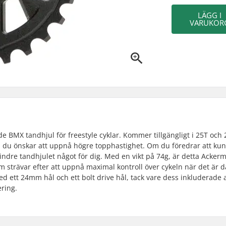
LÄGG I
VARUKOR
e BMX tandhjul för freestyle cyklar. Kommer tillgängligt i 25T och 
 om du önskar att uppnå högre topphastighet. Om du föredrar att ku
mindre tandhjulet något för dig. Med en vikt på 74g, är detta Acker
 strävar efter att uppnå maximal kontroll över cykeln när det är d
med ett 24mm hål och ett bolt drive hål, tack vare dess inkluderade
ring.