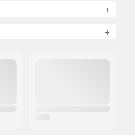
74g
No