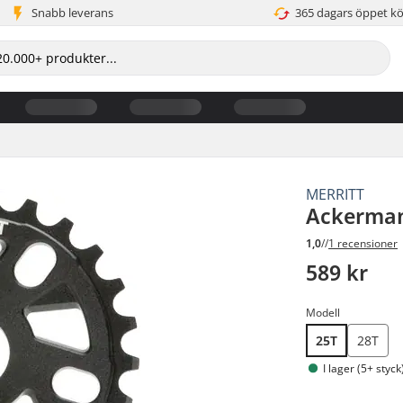
Snabb leverans
365 dagars öppet k
MERRITT
Ackerman
1,0
//
1 recensioner
589 kr
Modell
25T
28T
I lager (5+ styck