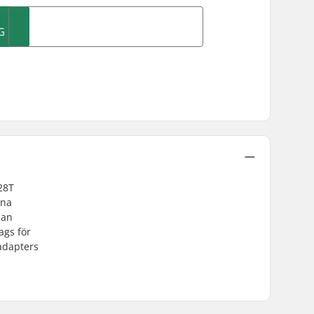
G
28T
nna
man
ags för
 adapters