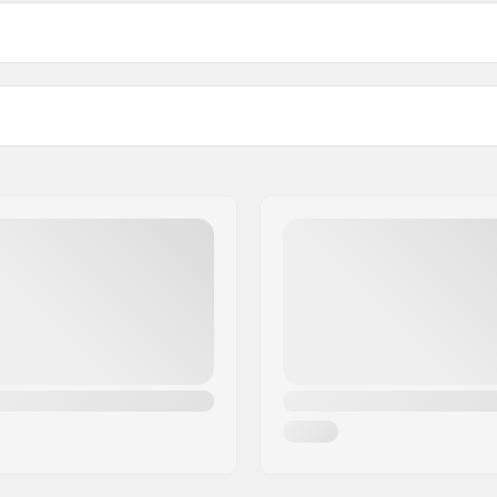
Vikt:
mm, 24mm, Bult
Sprocket guard: