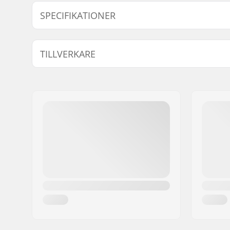
SPECIFIKATIONER
Antal tänder:
25T, 28T
TILLVERKARE
Kugghjuls montering:
19mm, 22
Namn:
Sport Import GmbH
Gatuadress:
Industriestr. 39
Postnummer:
26188
Postort:
Edewecht
Land:
Tyskland