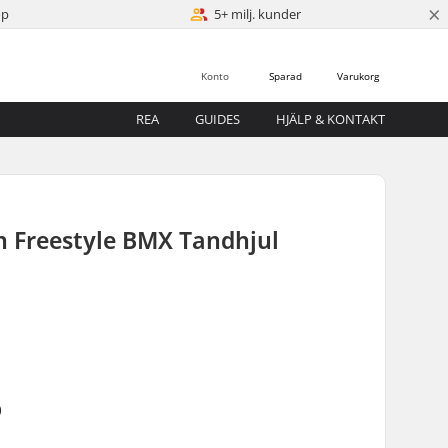
×
öp
5+ milj. kunder
Konto
Sparad
Varukorg
REA
GUIDES
HJÄLP & KONTAKT
 Freestyle BMX Tandhjul
)