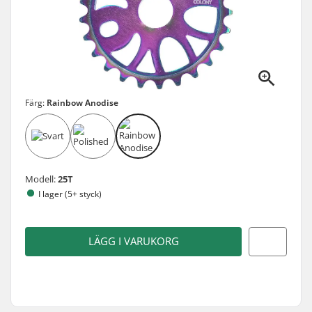
Färg:
Rainbow Anodise
Modell:
25T
I lager (5+ styck)
LÄGG I VARUKORG