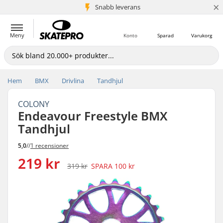
×
Snabb leverans
5+ milj. kunder
Meny
Konto
Sparad
Varukorg
Hem
BMX
Drivlina
Tandhjul
COLONY
Endeavour Freestyle BMX
Tandhjul
5,0
//
1 recensioner
219 kr
319 kr
SPARA
100 kr