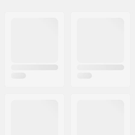
Namn:
Centrano ApS
Sprocket guard:
No
Gatuadress:
Omega 6
Postnummer:
8382
Postort:
Hinnerup
Land:
Danmark