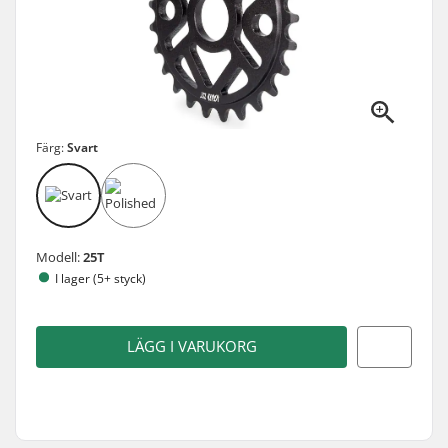
Färg:
Svart
Modell:
25T
I lager (5+ styck)
LÄGG I VARUKORG