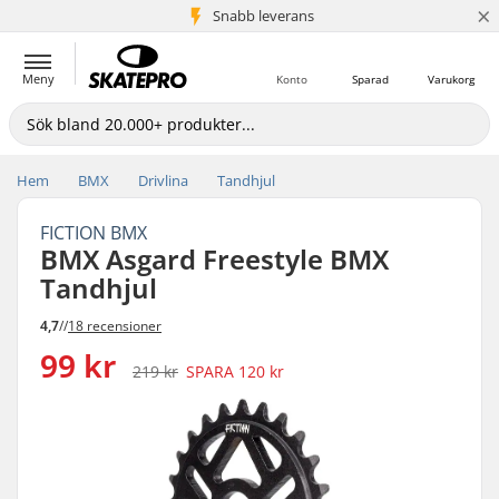
×
Snabb leverans
5+ milj. kunder
Meny
Konto
Sparad
Varukorg
Hem
BMX
Drivlina
Tandhjul
FICTION BMX
BMX Asgard Freestyle BMX
Tandhjul
4,7
//
18 recensioner
99 kr
219 kr
SPARA
120 kr