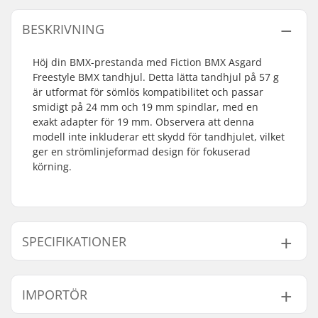
BESKRIVNING
Höj din BMX-prestanda med Fiction BMX Asgard
Freestyle BMX tandhjul. Detta lätta tandhjul på 57 g
är utformat för sömlös kompatibilitet och passar
smidigt på 24 mm och 19 mm spindlar, med en
exakt adapter för 19 mm. Observera att denna
modell inte inkluderar ett skydd för tandhjulet, vilket
ger en strömlinjeformad design för fokuserad
körning.
SPECIFIKATIONER
Antal tänder:
25T
IMPORTÖR
Kugghjuls montering:
19mm, 24mm
Vikt:
57g