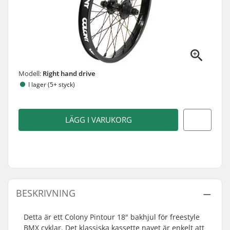
Modell:
Right hand drive
I lager (5+ styck)
LÄGG I VARUKORG
BESKRIVNING
Detta är ett Colony Pintour 18" bakhjul för freestyle
BMX cyklar. Det klassiska kassette navet är enkelt att