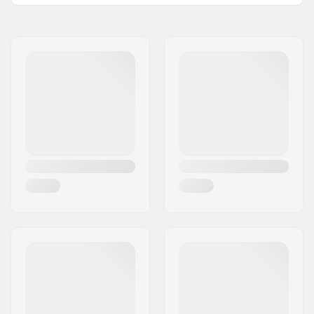
Fälg Material:
6061-T6 alloy
Namn:
Centrano ApS
BMX Hjul:
Rear
Gatuadress:
Omega 6
Hjul diameter:
18"
Postnummer:
8382
Nav:
Kassette, Förseglade
Postort:
Hinnerup
kullager
Land:
Danmark
Axel diameter:
14mm
Driver sida:
Höger
Antal ekrar:
36
BMX Fälg typ:
Single-walled rear
rim
Antal tänder:
9T
BMX Axel Typ:
Kvinnlig
Hub Guard:
Medföljer inte BMX
Hub Guard
Vikt:
1050g