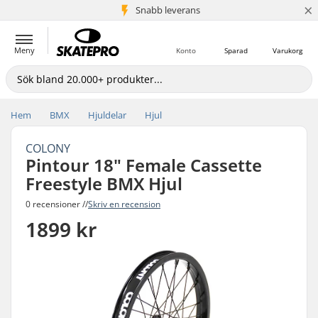
×
Snabb leverans
5+ milj. kunder
Meny
Konto
Sparad
Varukorg
Hem
BMX
Hjuldelar
Hjul
COLONY
Pintour 18" Female Cassette
Freestyle BMX Hjul
0 recensioner //
Skriv en recension
1899 kr