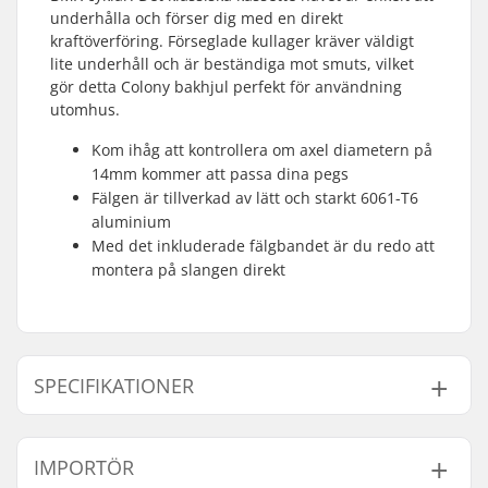
underhålla och förser dig med en direkt
kraftöverföring. Förseglade kullager kräver väldigt
lite underhåll och är beständiga mot smuts, vilket
gör detta Colony bakhjul perfekt för användning
utomhus.
Kom ihåg att kontrollera om axel diametern på
14mm kommer att passa dina pegs
Fälgen är tillverkad av lätt och starkt 6061-T6
aluminium
Med det inkluderade fälgbandet är du redo att
montera på slangen direkt
SPECIFIKATIONER
BMX-disciplin:
Freestyle BMX
IMPORTÖR
Extra Egenskaper:
Rim strip