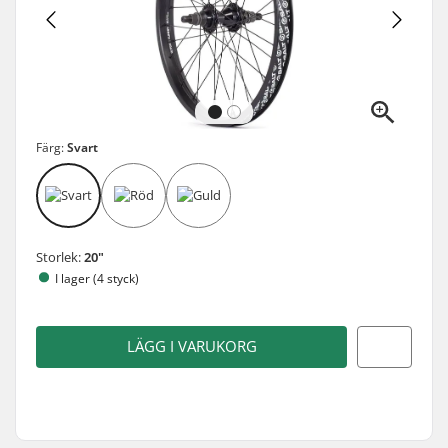
Färg:
Svart
Storlek:
20"
I lager (4 styck)
LÄGG I VARUKORG