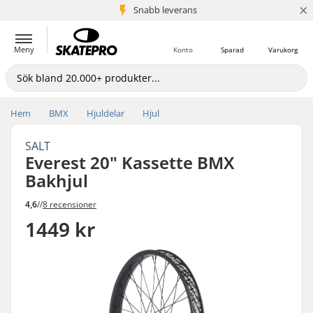
×
Snabb leverans
5+ milj. kunder
Meny
Konto
Sparad
Varukorg
Hem
BMX
Hjuldelar
Hjul
SALT
Everest 20" Kassette BMX
Bakhjul
4,6
//
8 recensioner
1449 kr