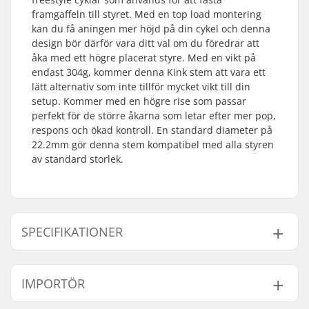
framgaffeln till styret. Med en top load montering
kan du få aningen mer höjd på din cykel och denna
design bör därför vara ditt val om du föredrar att
åka med ett högre placerat styre. Med en vikt på
endast 304g, kommer denna Kink stem att vara ett
lätt alternativ som inte tillför mycket vikt till din
setup. Kommer med en högre rise som passar
perfekt för de större åkarna som letar efter mer pop,
respons och ökad kontroll. En standard diameter på
22.2mm gör denna stem kompatibel med alla styren
av standard storlek.
SPECIFIKATIONER
Stem typ/Längd:
50mm, Topp load
IMPORTÖR
Stem rise:
32mm
Stem diameter:
22.2mm