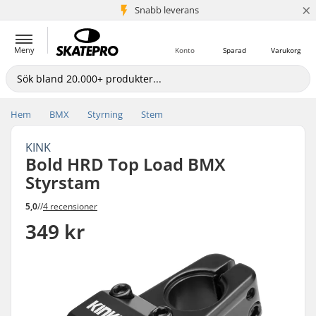
×
Snabb leverans
5+ milj. kunder
Meny
Konto
Sparad
Varukorg
Hem
BMX
Styrning
Stem
KINK
Bold HRD Top Load BMX
Styrstam
5,0
//
4 recensioner
349 kr