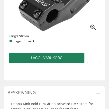
Längd:
50mm
I lager (5+ styck)
LÄGG I VARUKORG
BESKRIVNING
Denna Kink Bold HRD är en prisvärd BMX stem för
freestyle cyklar som används för att fästa