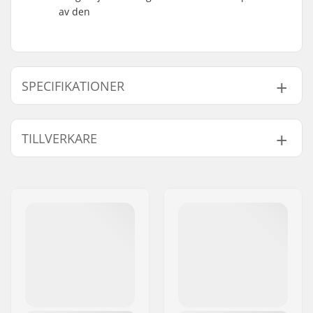
av den
SPECIFIKATIONER
Väst-Certifikat:
CE - 50N Godkänd
TILLVERKARE
Namn:
HELLY HANSEN AS
Gatuadress:
Munkedamsveien 35, 6 fl.
Postnummer:
N-0250
Postort:
Oslo
Land:
Norge