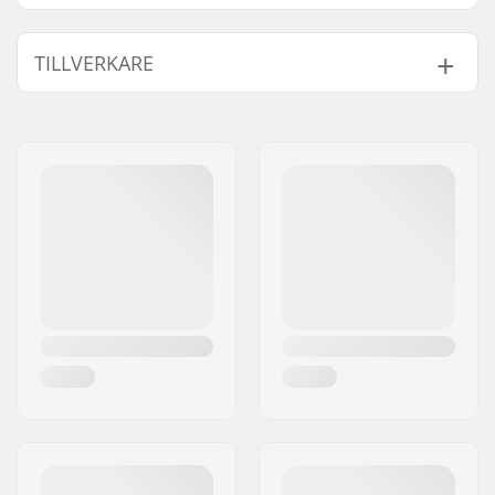
TILLVERKARE
Namn:
CNC GOZONE SPÓLKA Z
OGRANICZONA
Gatuadress:
Zakopianska 14/2
Postnummer:
60-474
Postort:
Poznan
Land:
Polen