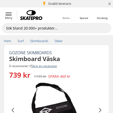
×
Snabb leverans
5+ milj. kunder
Meny
Konto
Sparad
Varukorg
Hem
Surf
Skimboards
Delar
GOZONE SKIMBOARDS
Skimboard Väska
0 recensioner //
Skriv en recension
739 kr
1199 kr
SPARA
460 kr