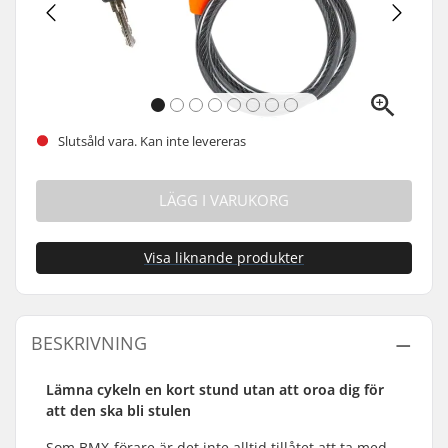
Slutsåld vara. Kan inte levereras
LÄGG I VARUKORG
Visa liknande produkter
BESKRIVNING
Lämna cykeln en kort stund utan att oroa dig för
att den ska bli stulen
Som BMX-förare är det inte alltid tillåtet att ta med