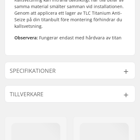
samma material smälter samman vid installationen.
Genom att applicera ett lager av TLC Titanium Anti-
Seize på din titanbult före montering förhindrar du
kallsvetsning.
Observera:
Fungerar endast med hårdvara av titan
SPECIFIKATIONER
Product Volume (ml /
2.5ml / 0.1oz
TILLVERKARE
oz):
Namn:
Centrano ApS
Gatuadress:
Omega 6
Postnummer:
8382
Postort:
Hinnerup