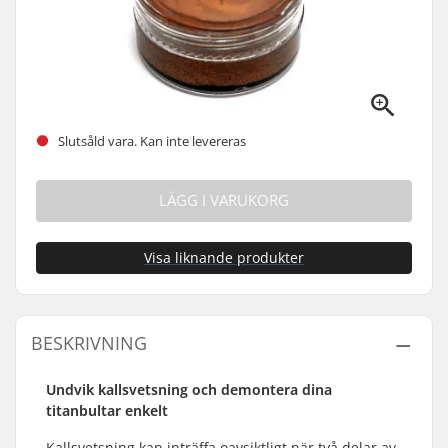
Slutsåld vara. Kan inte levereras
LÄGG I VARUKORG
Visa liknande produkter
BESKRIVNING
Undvik kallsvetsning och demontera dina
titanbultar enkelt
Kallsvetsning kan inträffa oavsiktligt när två delar av