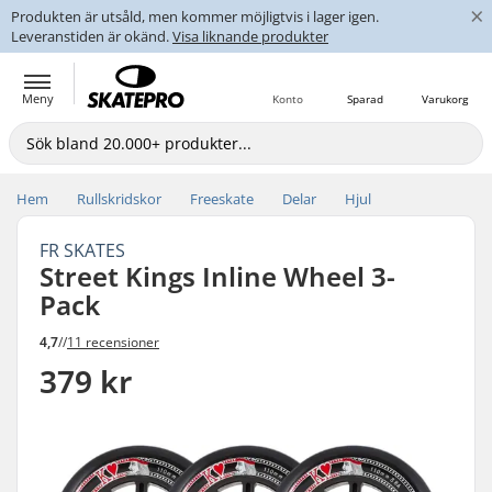
×
Produkten är utsåld, men kommer möjligtvis i lager igen.
Leveranstiden är okänd.
Visa liknande produkter
Meny
Konto
Sparad
Varukorg
Hem
Rullskridskor
Freeskate
Delar
Hjul
FR SKATES
Street Kings Inline Wheel 3-
Pack
4,7
//
11 recensioner
379 kr