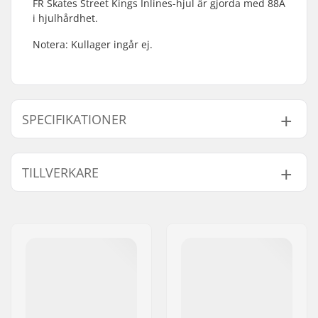
FR Skates Street Kings Inlines-hjul är gjorda med 88A
i hjulhårdhet.
Notera: Kullager ingår ej.
SPECIFIKATIONER
Hjul diameter:
110mm
TILLVERKARE
Hjul hårdhet:
88A
Kullager:
Ingår inte
Namn:
Universkate SARL
Hjul pr. packa:
3
Gatuadress:
Rue de Bicetre 3
Kärna material:
Nylon
Postnummer:
94240
Kullager precision:
Not included
Postort:
L´Hay les Roses
Land:
Frankrike