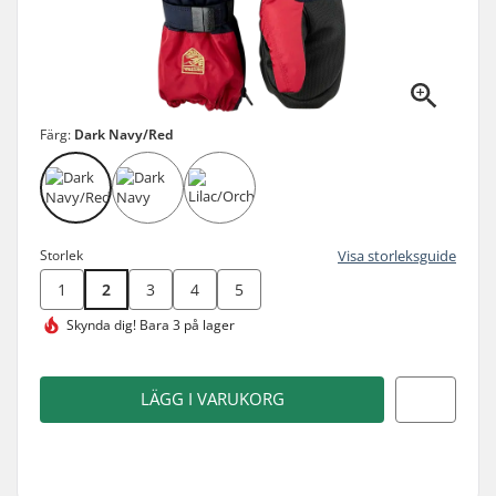
Färg:
Dark Navy/Red
Storlek
Visa storleksguide
1
2
3
4
5
Skynda dig!
Bara 3 på lager
LÄGG I VARUKORG