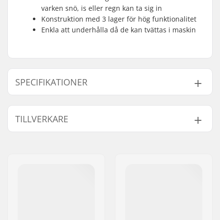
varken snö, is eller regn kan ta sig in
Konstruktion med 3 lager för hög funktionalitet
Enkla att underhålla då de kan tvättas i maskin
SPECIFIKATIONER
Form:
Tumvante
TILLVERKARE
Material av ytterskal:
Polyester
Extra Egenskaper:
Maskintvättbar
Namn:
HESTRA / Martin
Försegling/Cuff:
Velcro, Dragkedja i
Magnusson & Co AB
sidan, Rem till
Gatuadress:
Äspåsvägen 5
handled
Postnummer:
33571
Aktivitet:
Alpin skidåkning,
Postort:
Hestra
Snowboard, Day to
Land:
Sverige
Day