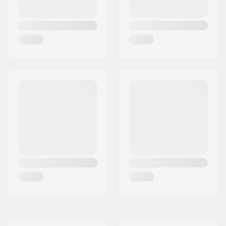
Tyg Konstruktion:
3 lager
Isolering:
PrimaLoft
Kön:
Barn, Junior