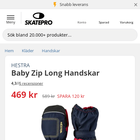
×
Snabb leverans
5+ milj. kunder
Meny
Konto
Sparad
Varukorg
Hem
Kläder
Handskar
HESTRA
Baby Zip Long Handskar
4,3
//
6 recensioner
469 kr
589 kr
SPARA
120 kr