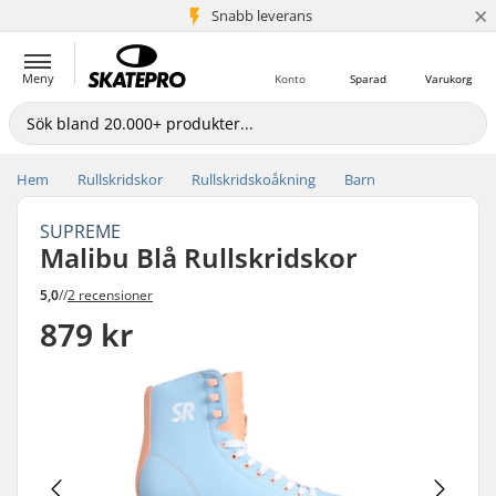
×
Snabb leverans
5+ milj. kunder
Meny
Konto
Sparad
Varukorg
Hem
Rullskridskor
Rullskridskoåkning
Barn
SUPREME
Malibu Blå Rullskridskor
5,0
//
2 recensioner
879 kr