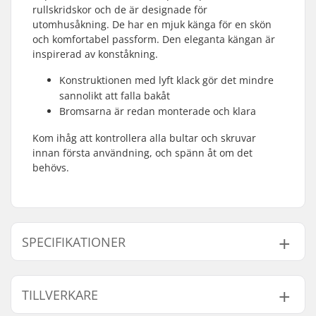
rullskridskor och de är designade för
utomhusåkning. De har en mjuk känga för en skön
och komfortabel passform. Den eleganta kängan är
inspirerad av konståkning.
Konstruktionen med lyft klack gör det mindre
sannolikt att falla bakåt
Bromsarna är redan monterade och klara
Kom ihåg att kontrollera alla bultar och skruvar
innan första användning, och spänn åt om det
behövs.
SPECIFIKATIONER
Størrelsesjusterbar
Nej
TILLVERKARE
Känga:
Hjuldiameter:
54mm