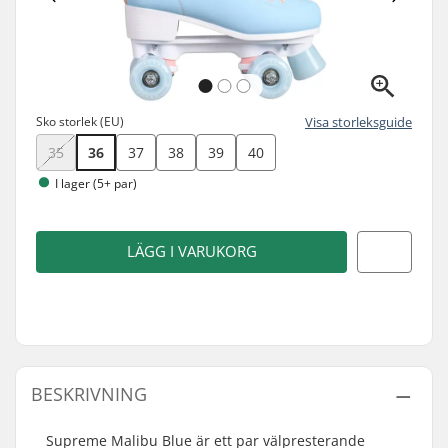
Sko storlek (EU)
Visa storleksguide
35
36
37
38
39
40
I lager (5+ par)
LÄGG I VARUKORG
BESKRIVNING
Supreme Malibu Blue är ett par välpresterande