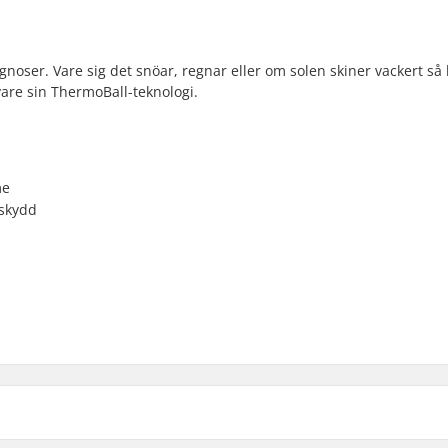
oser. Vare sig det snöar, regnar eller om solen skiner vackert så
 vare sin ThermoBall-teknologi.
me
 skydd