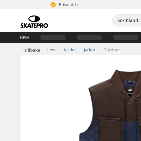
Prismatch
HEM
Hem
Kläder
Jackor
Outdoor
Tillbaka