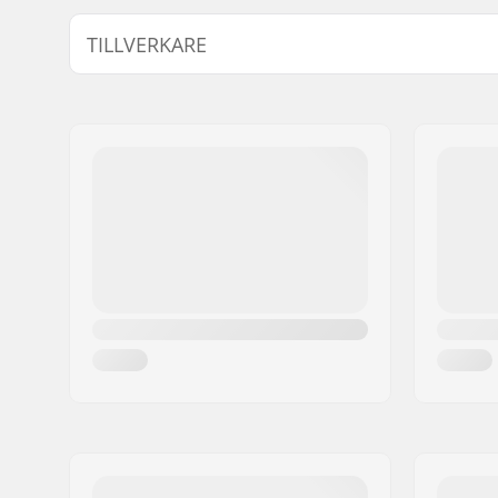
Kön:
Man, Kvin
TILLVERKARE
Namn:
VF Scandinavia A/S
Gatuadress:
Vestergade 27, st
Postnummer:
1456
Postort:
Copenhagen
Land:
Danmark