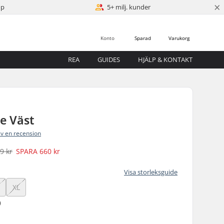
×
öp
5+ milj. kunder
Konto
Sparad
Varukorg
REA
GUIDES
HJÄLP & KONTAKT
re Väst
iv en recension
9 kr
SPARA
660 kr
Visa storleksguide
XL
)