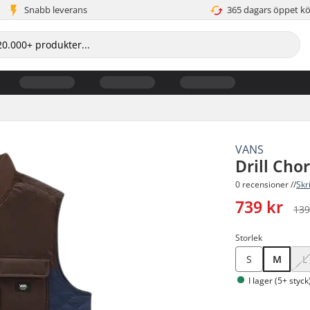
Snabb leverans
365 dagars öppet k
VANS
Drill Cho
0 recensioner //
Skr
739 kr
139
Storlek
S
M
L
I lager (5+ styck