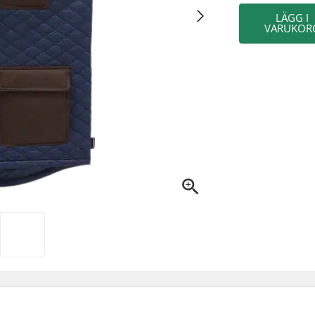
LÄGG I
VARUKOR