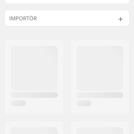
IMPORTÖR
Namn:
Centrano ApS
Gatuadress:
Omega 6
Postnummer:
8382
Postort:
Hinnerup
Land:
Danmark