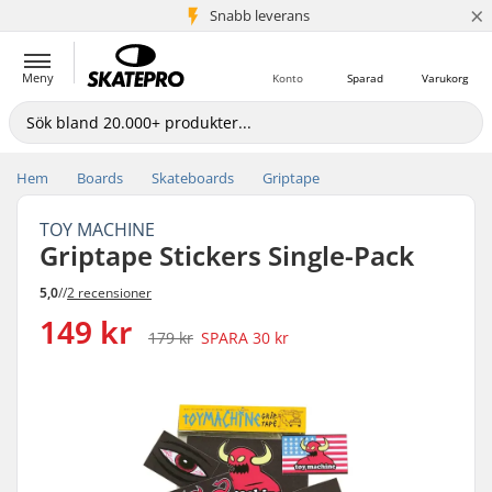
×
Snabb leverans
5+ milj. kunder
Meny
Konto
Sparad
Varukorg
Hem
Boards
Skateboards
Griptape
TOY MACHINE
Griptape Stickers Single-Pack
5,0
//
2 recensioner
149 kr
179 kr
SPARA
30 kr