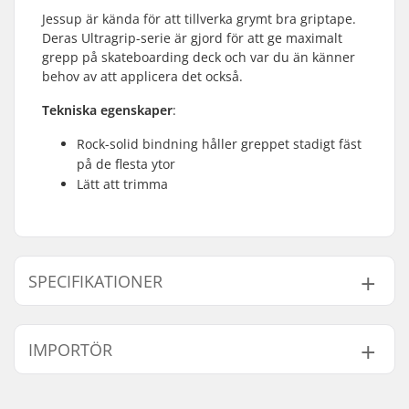
Jessup är kända för att tillverka grymt bra griptape.
Deras Ultragrip-serie är gjord för att ge maximalt
grepp på skateboarding deck och var du än känner
behov av att applicera det också.
Tekniska egenskaper
:
Rock-solid bindning håller greppet stadigt fäst
på de flesta ytor
Lätt att trimma
SPECIFIKATIONER
Length:
83.8cm (33")
IMPORTÖR
Width:
22.9cm (9")
Namn:
Centrano ApS