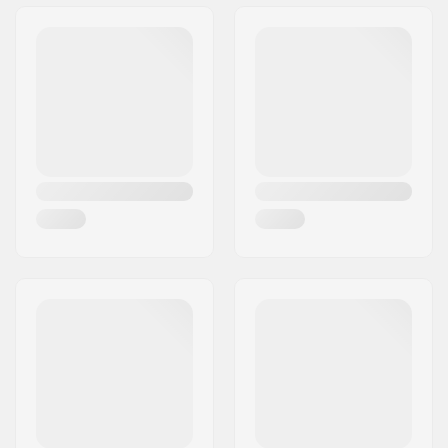
Gatuadress:
Omega 6
Postnummer:
8382
Postort:
Hinnerup
Land:
Danmark