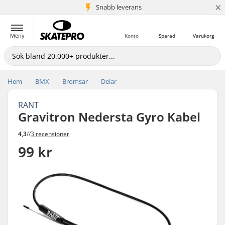
×
Snabb leverans
5+ milj. kunder
Meny
Konto
Sparad
Varukorg
Hem
BMX
Bromsar
Delar
RANT
Gravitron Nedersta Gyro Kabel
4,3
//
3 recensioner
99 kr