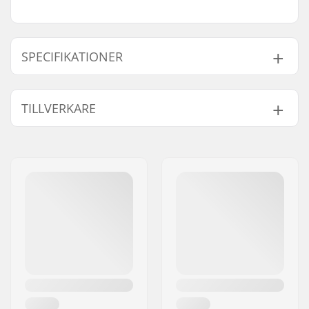
SPECIFIKATIONER
Gyro kompatibel:
Ja
TILLVERKARE
Vikt:
29g
Namn:
Source Europe GmbH
Gatuadress:
Am Kuckhofer Feld 13A
Postnummer:
41470
Postort:
Neuss
Land:
Tyskland