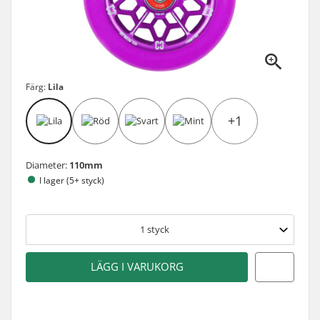
Färg:
Lila
+1
Diameter:
110mm
I lager (5+ styck)
1
styck
LÄGG I VARUKORG