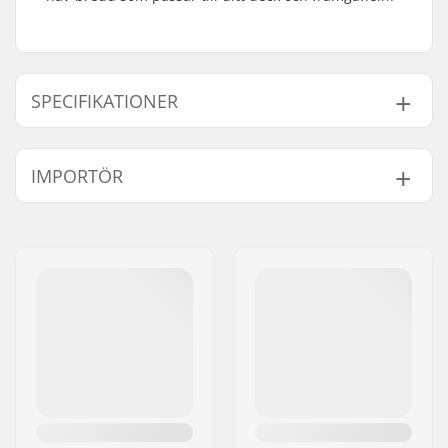
SPECIFIKATIONER
Hjul diameter:
110mm
IMPORTÖR
Kullager:
Ingår
Hjul hårdhet:
88A
Namn:
Centrano ApS
Kärna design:
Perforerat
Gatuadress:
Omega 6
Vikt:
250g
Postnummer:
8382
Hjul pr. packa:
1
Postort:
Hinnerup
Kärna material:
Aluminium 6061
Land:
Danmark
Hjul profil:
Rund
Kullager precision:
ABEC-9
Kullager storlek:
608
Hjulets nav bredd:
24mm
Axel diameter:
8mm