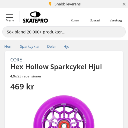
×
Snabb leverans
5+ milj. kunder
Meny
Konto
Sparad
Varukorg
Hem
Sparkcyklar
Delar
Hjul
CORE
Hex Hollow Sparkcykel Hjul
4,9
//
23 recensioner
469 kr