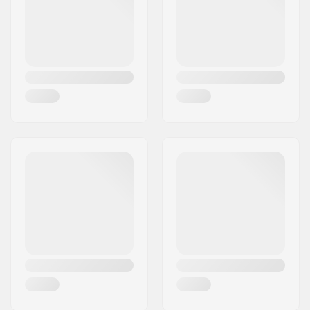
Land:
Danmark
Starnut:
Ingår inte