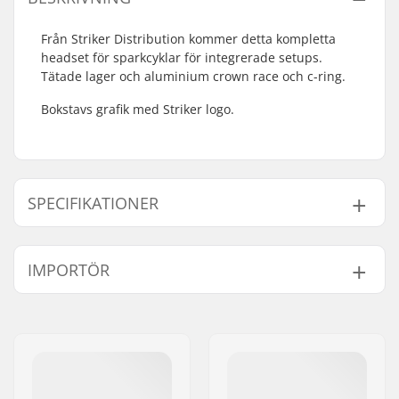
Från Striker Distribution kommer detta kompletta
headset för sparkcyklar för integrerade setups.
Tätade lager och aluminium crown race och c-ring.
Bokstavs grafik med Striker logo.
SPECIFIKATIONER
Headset-type:
Integrated 1 1/8"
IMPORTÖR
Kompatibel med:
Framgafflar utan
gänga
Namn:
Centrano ApS
Lager typ:
Sealed
Gatuadress:
Omega 6
Vikt:
65g
Postnummer:
8382
Crown race:
Ja (med snitt)
Postort:
Hinnerup
C-ring:
Aluminium