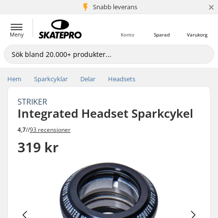
×
Snabb leverans
5+ milj. kunder
Meny
Konto
Sparad
Varukorg
Hem
Sparkcyklar
Delar
Headsets
STRIKER
Integrated Headset Sparkcykel
4,7
//
93 recensioner
319 kr