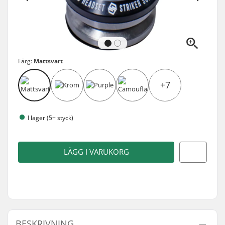
Färg:
Mattsvart
+7
I lager (5+ styck)
LÄGG I VARUKORG
BESKRIVNING