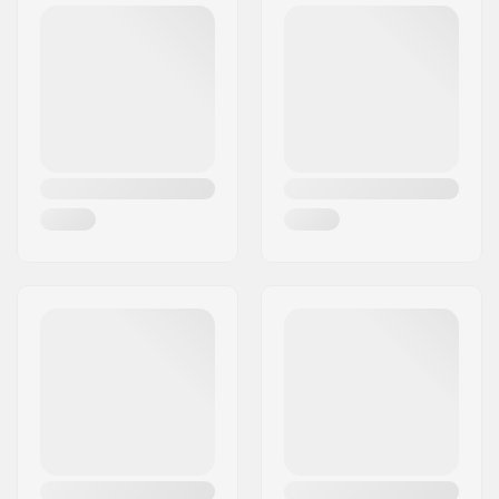
Postnummer:
8382
Postort:
Hinnerup
Land:
Danmark