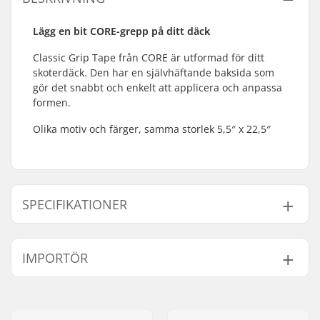
Lägg en bit CORE-grepp på ditt däck
Classic Grip Tape från CORE är utformad för ditt
skoterdäck. Den har en självhäftande baksida som
gör det snabbt och enkelt att applicera och anpassa
formen.
Olika motiv och färger, samma storlek 5,5″ x 22,5″
SPECIFIKATIONER
Length:
57.2cm (22.5")
IMPORTÖR
Width:
14cm (5.5")
Vikt:
60g
Namn:
Centrano ApS
Gatuadress:
Omega 6