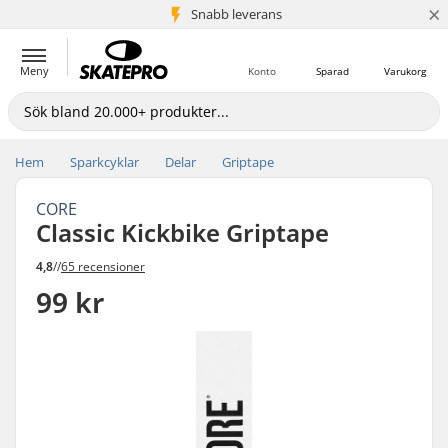
×
Snabb leverans
5+ milj. kunder
Meny
Konto
Sparad
Varukorg
Hem
Sparkcyklar
Delar
Griptape
CORE
Classic Kickbike Griptape
4,8
//
65 recensioner
99 kr