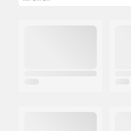
Namn:
Centrano ApS
Gatuadress:
Omega 6
Postnummer:
8382
Postort:
Hinnerup
Land:
Danmark