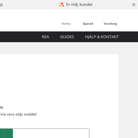
×
öp
5+ milj. kunder
Konto
Sparad
Varukorg
REA
GUIDES
HJÄLP & KONTAKT
um
enna vara
säljs snabbt!