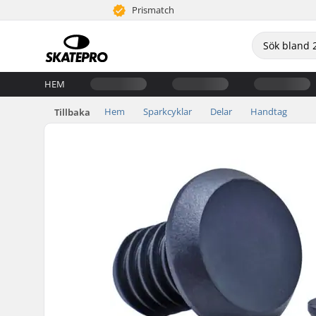
Prismatch
HEM
Hem
Sparkcyklar
Delar
Handtag
Tillbaka