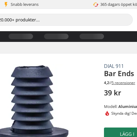
Snabb leverans
365 dagars öppet k
DIAL 911
Bar Ends
4,2
//
5 recensioner
39 kr
Modell:
Alumini
Skynda dig! D
LÄGG I