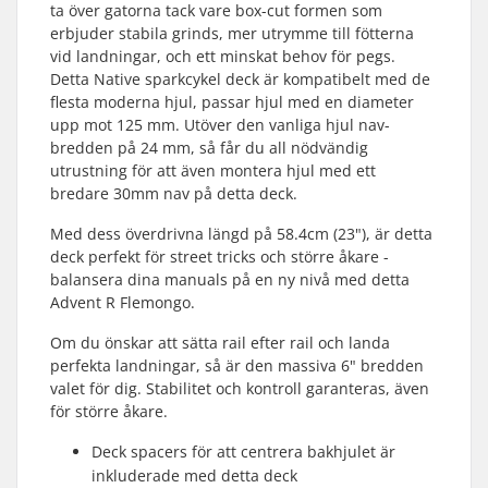
ta över gatorna tack vare box-cut formen som
erbjuder stabila grinds, mer utrymme till fötterna
vid landningar, och ett minskat behov för pegs.
Detta Native sparkcykel deck är kompatibelt med de
flesta moderna hjul, passar hjul med en diameter
upp mot 125 mm. Utöver den vanliga hjul nav-
bredden på 24 mm, så får du all nödvändig
utrustning för att även montera hjul med ett
bredare 30mm nav på detta deck.
Med dess överdrivna längd på 58.4cm (23"), är detta
deck perfekt för street tricks och större åkare -
balansera dina manuals på en ny nivå med detta
Advent R Flemongo.
Om du önskar att sätta rail efter rail och landa
perfekta landningar, så är den massiva 6" bredden
valet för dig. Stabilitet och kontroll garanteras, även
för större åkare.
Deck spacers för att centrera bakhjulet är
inkluderade med detta deck