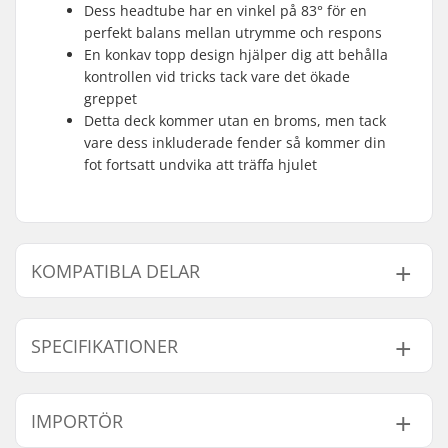
Dess headtube har en vinkel på 83° för en
perfekt balans mellan utrymme och respons
En konkav topp design hjälper dig att behålla
kontrollen vid tricks tack vare det ökade
greppet
Detta deck kommer utan en broms, men tack
vare dess inkluderade fender så kommer din
fot fortsatt undvika att träffa hjulet
KOMPATIBLA DELAR
Finn produkter som är kompatibla med Native
Advent Refined Flemongo Kickbike Deck:
SPECIFIKATIONER
Deck bredd:
15.2cm (6")
IMPORTÖR
Kompatibel med
Deck längd:
58.4cm (23")