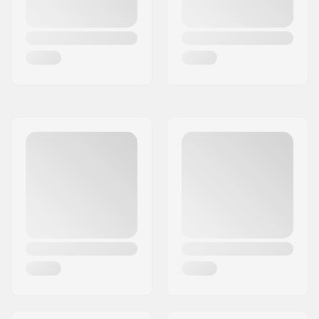
Bromstyp: %s
Broms/Fender:
Ingår
Hjulbult:
Ingår
Axel diameter:
8mm
Griptape:
Ingår inte