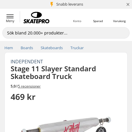
×
Snabb leverans
5+ milj. kunder
Meny
Konto
Sparad
Varukorg
Hem
Boards
Skateboards
Truckar
INDEPENDENT
Stage 11 Slayer Standard
Skateboard Truck
5,0
//
5 recensioner
469 kr