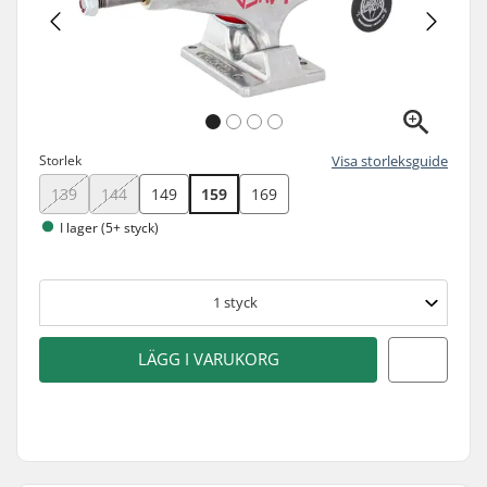
Storlek
Visa storleksguide
139
144
149
159
169
I lager (5+ styck)
1
styck
LÄGG I VARUKORG