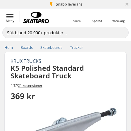
×
Snabb leverans
5+ milj. kunder
Meny
Konto
Sparad
Varukorg
Hem
Boards
Skateboards
Truckar
KRUX TRUCKS
K5 Polished Standard
Skateboard Truck
4,7
//
21 recensioner
369 kr