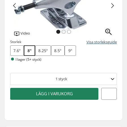
Video
Storlek
Visa storleksguide
7.6"
8"
8.25"
8.5"
9"
I lager (5+ styck)
1
styck
LÄGG I VARUKORG