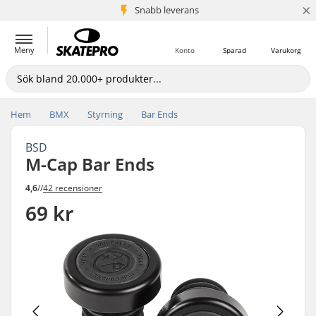
×
Snabb leverans
5+ milj. kunder
Meny
Konto
Sparad
Varukorg
Hem
BMX
Styrning
Bar Ends
BSD
M-Cap Bar Ends
4,6
//
42 recensioner
69 kr