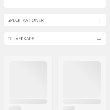
SPECIFIKATIONER
Bar-ends som passar
Stål
TILLVERKARE
till:
Vikt:
75g
Namn:
Sport Import GmbH
Gatuadress:
Industriestr. 39
Postnummer:
26188
Postort:
Edewecht
Land:
Tyskland