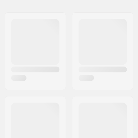
Namn:
Kongsbakbrands v/Claus
Kongsbak
Gatuadress:
Valby Langgade 219 B, 2500
Valby
Postnummer:
2500
Postort:
Valby
Land:
Danmark