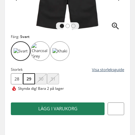
Färg:
Svart
Storlek
Visa storleksguide
28
29
30
31
Skynda dig!
Bara 2 på lager
LÄGG I VARUKORG