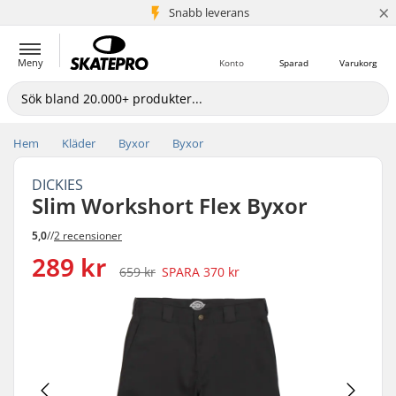
×
Snabb leverans
5+ milj. kunder
Meny
Konto
Sparad
Varukorg
Hem
Kläder
Byxor
Byxor
DICKIES
Slim Workshort Flex Byxor
5,0
//
2 recensioner
289 kr
659 kr
SPARA
370 kr