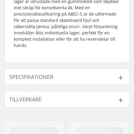
lager är utrustade med en gummisköld som skyddar
mot skräp för konsekventa åk. Med en
precisionsklassificering på ABEC-5 är de utformade
för att passa standard skateboard hjul och
säkerställa jämna, pålitliga snurr. Varje förpackning
innehåller åtta individuella lager, perfekt för en
komplett installation eller för att ha reservdelar till
hands.
SPECIFIKATIONER
Kullager precision:
ABEC-5
TILLVERKARE
Lager typ:
Semi-sealed
Spacers:
Ingår inte
Namn:
HLC SB DISTRIBUTION SL
Antal pr. packa:
8
Gatuadress:
Industrial state Lintzirin,
Gummiskydd:
Ja
Gaina Plot E
Kullager storlek:
608