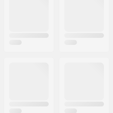
Postnummer:
P.C 20180 Oiarzun
Postort:
OIARTZUN
Land:
Spanien