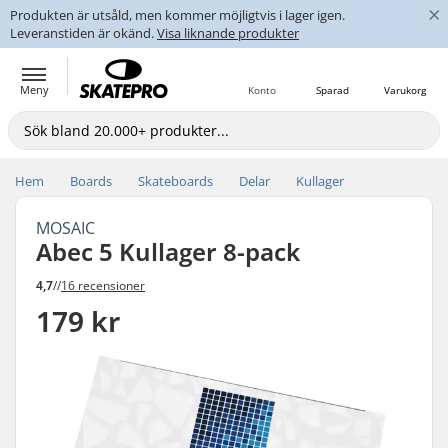
×
Produkten är utsåld, men kommer möjligtvis i lager igen.
Leveranstiden är okänd.
Visa liknande produkter
Meny
Konto
Sparad
Varukorg
Hem
Boards
Skateboards
Delar
Kullager
MOSAIC
Abec 5 Kullager 8-pack
4,7
//
16 recensioner
179 kr