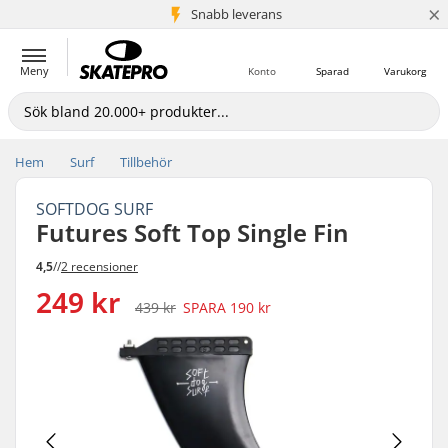
×
Snabb leverans
5+ milj. kunder
Meny
Konto
Sparad
Varukorg
Hem
Surf
Tillbehör
SOFTDOG SURF
Futures Soft Top Single Fin
4,5
//
2 recensioner
249 kr
439 kr
SPARA
190 kr