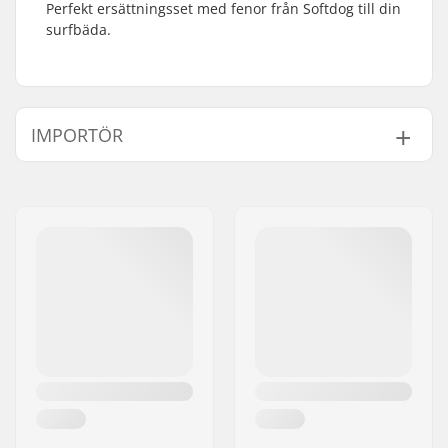
Perfekt ersättningsset med fenor från Softdog till din
surfbäda.
IMPORTÖR
Namn:
Centrano ApS
Gatuadress:
Omega 6
Postnummer:
8382
Postort:
Hinnerup
Land:
Danmark