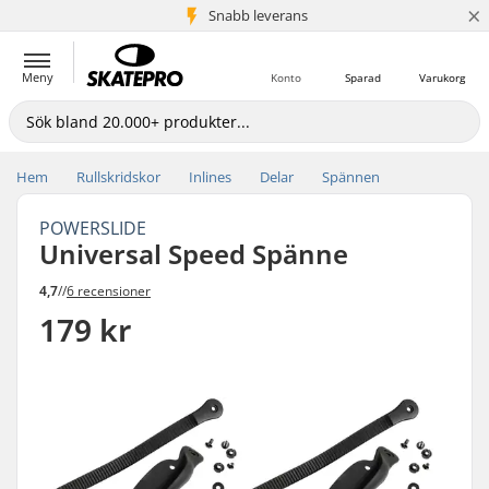
×
Snabb leverans
5+ milj. kunder
Meny
Konto
Sparad
Varukorg
Hem
Rullskridskor
Inlines
Delar
Spännen
POWERSLIDE
Universal Speed Spänne
4,7
//
6 recensioner
179 kr