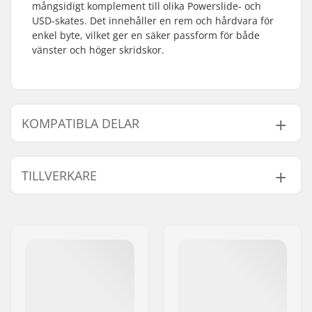
mångsidigt komplement till olika Powerslide- och
USD-skates. Det innehåller en rem och hårdvara för
enkel byte, vilket ger en säker passform för både
vänster och höger skridskor.
KOMPATIBLA DELAR
Finn produkter som är kompatibla med Powerslide
Universal Speed Spänne:
TILLVERKARE
Namn:
Powerslide
Sportartikelvertriebs GmbH
Kompatibel med
Gatuadress:
Esbachgraben 1
Postnummer:
95463
Postort:
Bindlach
Land:
Tyskland