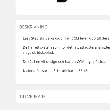
BESKRIVNING
Easy Step skridskoskydd från CCM lever upp till deras
De har ett system som gör det lätt att justera längd
slags skridskoblad.
De fås i en vit design och har en CCM logo på sidan.
Notera:
Passar till EU storlekarna 35-45
TILLVERKARE
Namn:
CCM hockey AB