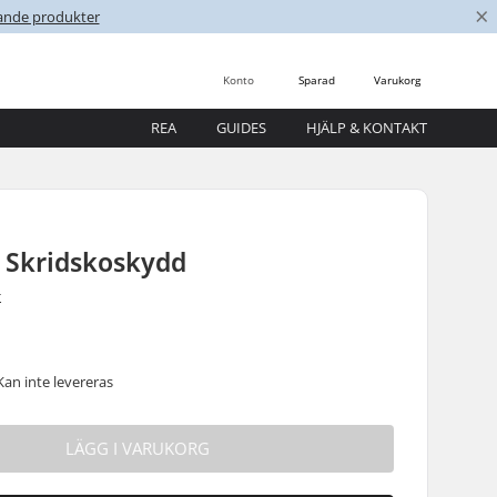
×
nande produkter
Konto
Sparad
Varukorg
REA
GUIDES
HJÄLP & KONTAKT
p Skridskoskydd
r
Kan inte levereras
LÄGG I VARUKORG