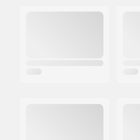
Gatuadress:
Gårdsvägen 13
Postnummer:
SE-16970
Postort:
Solna
Land:
Sverige