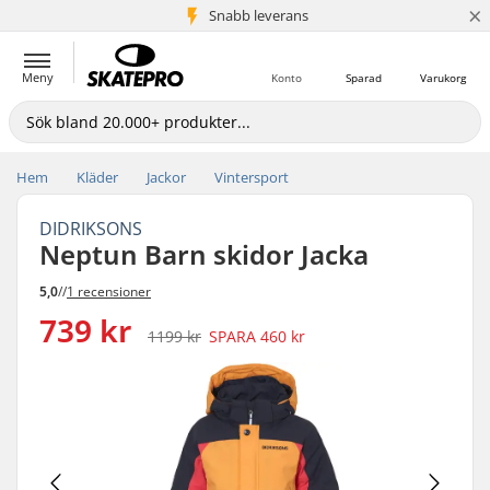
×
Snabb leverans
5+ milj. kunder
Meny
Konto
Sparad
Varukorg
Hem
Kläder
Jackor
Vintersport
DIDRIKSONS
Neptun Barn skidor Jacka
5,0
//
1 recensioner
739 kr
1199 kr
SPARA
460 kr