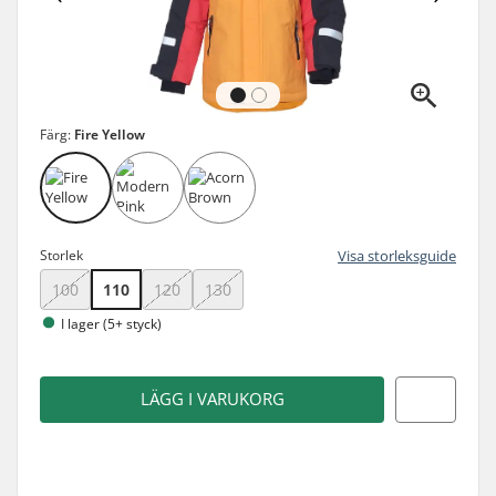
Färg:
Fire Yellow
Storlek
Visa storleksguide
100
110
120
130
I lager (5+ styck)
LÄGG I VARUKORG