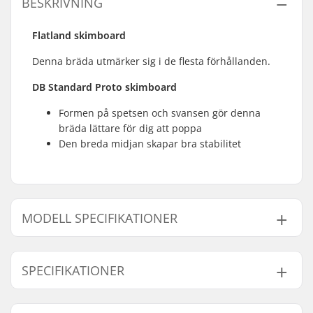
BESKRIVNING
Flatland skimboard
Denna bräda utmärker sig i de flesta förhållanden.
DB Standard Proto skimboard
Formen på spetsen och svansen gör denna
bräda lättare för dig att poppa
Den breda midjan skapar bra stabilitet
MODELL SPECIFIKATIONER
Modell
Längd
Bredd
Max. vikt p
SPECIFIKATIONER
41.4" - Svart
41.4" (105cm)
-
100 kg
41.4" - Blå
41.4" (105cm)
19.63"(50cm)
-
Skimboarding
Flatland