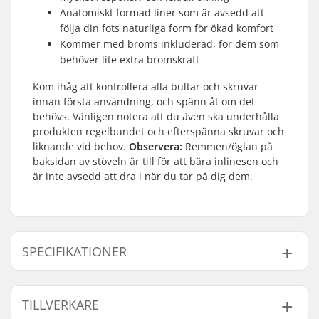
Anatomiskt formad liner som är avsedd att
följa din fots naturliga form för ökad komfort
Kommer med broms inkluderad, för dem som
behöver lite extra bromskraft
Kom ihåg att kontrollera alla bultar och skruvar
innan första användning, och spänn åt om det
behövs. Vänligen notera att du även ska underhålla
produkten regelbundet och efterspänna skruvar och
liknande vid behov.
Observera:
Remmen/öglan på
baksidan av stöveln är till för att bära inlinesen och
är inte avsedd att dra i när du tar på dig dem.
SPECIFIKATIONER
Hjul diameter:
84mm
TILLVERKARE
Ram material:
Aluminium