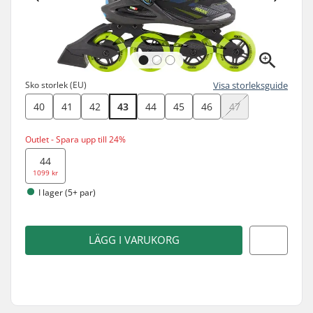
Sko storlek (EU)
Visa storleksguide
40
41
42
43
44
45
46
47
Outlet - Spara upp till 24%
44
1099 kr
I lager (5+ par)
LÄGG I VARUKORG