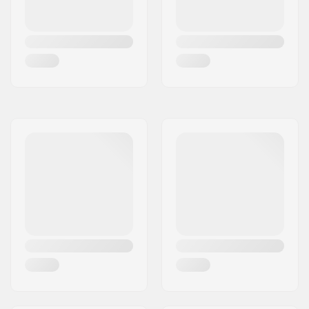
Cuff:
Stabil, Hög ankelstöd,
Integrerad bärslinga
Montering:
165mm
Broms:
Ja, Inkluderad
(valfritt)
Rekommenderad för:
Fitness åkning
,
Tränings skating