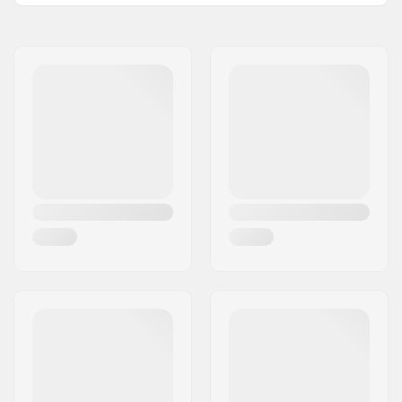
Känga/Skal typ:
Mjuk
Namn:
Roces Sports s.r.l.
Färdighetsnivå:
Nybörjare
Gatuadress:
Via G. Ferraris, 36
Innerkänga detaljer:
Ventilerad,
Postnummer:
31044
Anatomiskt utformad
Postort:
Montebelluna
Låssystem:
Asymmetrisk
Land:
Italien
snörning, Kardborre,
Memory spänne
Kullager precision:
ABEC-7
Hjul hårdhet:
82A
Hjulbult huvud:
Sexkantsnyckel
Ramtyp:
Flat setup
Axelavstånd:
258mm
Max. hjul diameter:
84mm
Känga material:
Plast, Fiber, Komposit
Innerkänga material:
Andningsbart
material, Memory
foam