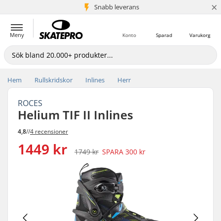
×
Snabb leverans
5+ milj. kunder
Meny
Konto
Sparad
Varukorg
Hem
Rullskridskor
Inlines
Herr
ROCES
Helium TIF II Inlines
4,8
//
4 recensioner
1449 kr
1749 kr
SPARA
300 kr