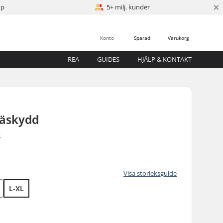
×
öp
5+ milj. kunder
Konto
Sparad
Varukorg
REA
GUIDES
HJÄLP & KONTAKT
näskydd
r
Visa storleksguide
L-XL