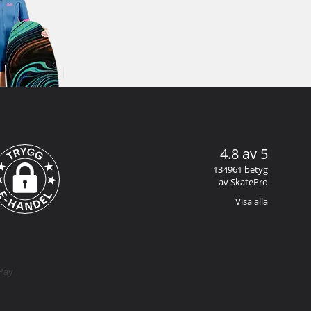
4.8 av 5
134961 betyg
av SkatePro
Visa alla