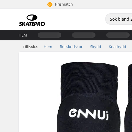
Prismatch
HEM
Hem
Rullskridskor
Skydd
Knäskydd
Tillbaka