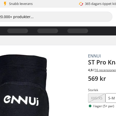
Snabb leverans
365 dagars öppet k
ENNUI
ST Pro K
4,8
//
16 recensione
569 kr
Storlek
XXS/XS
S-M
I lager (5+ par)