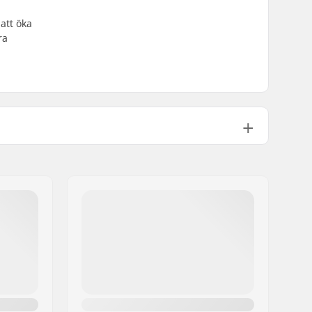
att öka
ra