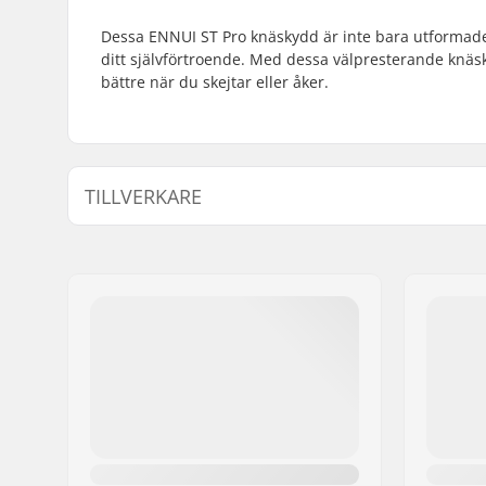
Dessa ENNUI ST Pro knäskydd är inte bara utformade 
ditt självförtroende. Med dessa välpresterande knäsk
bättre när du skejtar eller åker.
TILLVERKARE
Namn:
Powerslide Sport
Gatuadress:
Esbachgraben 1
Postnummer:
95463
Postort:
Bindlach
Land:
Tyskland