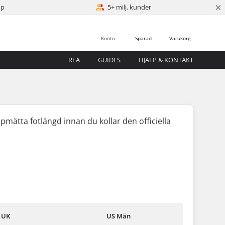
×
öp
5+ milj. kunder
Konto
Sparad
Varukorg
REA
GUIDES
HJÄLP & KONTAKT
uppmätta fotlängd
innan
du kollar den officiella
UK
US Män