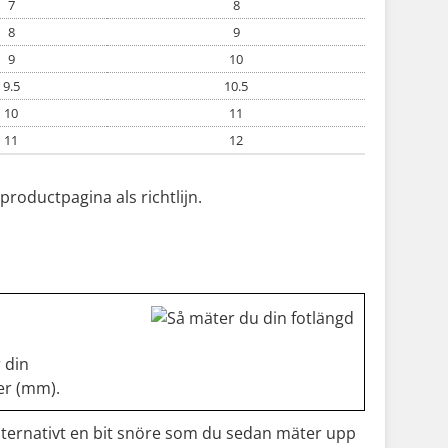
7
8
8
9
9
10
9.5
10.5
10
11
11
12
roductpagina als richtlijn.
 din
ter (mm).
lternativt en bit snöre som du sedan mäter upp