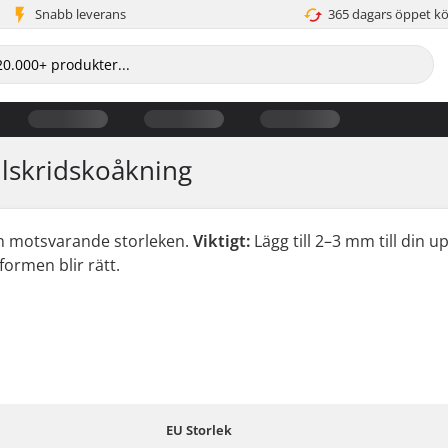
Snabb leverans
365 dagars öppet k
llskridskoåkning
en motsvarande storleken.
Viktigt:
Lägg till 2–3 mm till din 
formen blir rätt.
EU Storlek