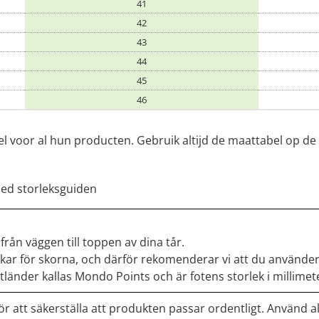
41
42
43
44
45
46
l voor al hun producten. Gebruik altijd de maattabel op de p
med storleksguiden
rån väggen till toppen av dina tår.
kar för skorna, och därför rekomenderar vi att du använder
tländer kallas Mondo Points och är fotens storlek i millime
 att säkerställa att produkten passar ordentligt. Använd a