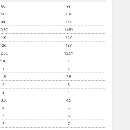
8C
9Y
9C
10Y
10C
11Y
10.5C
11.5Y
11C
12Y
12C
13Y
12.5C
13.5Y
13C
1
1
2
1.5
2.5
2
3
3
4
3.5
4.5
4
5
5
6
6
7