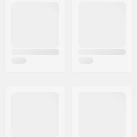
Sadelstolpe längd:
300mm
Däck bredd:
2.25"
Axel diameter:
10mm, 14mm
Pegs:
Ingår inte
Bar design:
One-piece
Stem typ/Längd:
45mm, Front load
Headset-type:
Non-integrated
Headtube vinkel:
68.5°
Gyro kompatibel:
Nej
Utväxling:
1x8
Krank längd/Typ:
165mm, Three-piece
Pedal Axel diameter:
9/16"
Driver sida:
Höger
Vev material:
Aluminium
Bottom Bracket:
Förseglad, BSA
square Taper
Pedal material:
Nylon