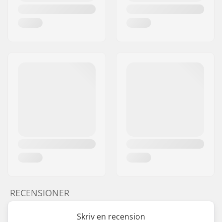
Antal ekrar:
32
BMX Fälg typ:
Double-walled rear
rim, Double-walled
front rim
Kedje typ:
Single speed
Samling:
Delvis samlad
Rekommenderas av:
10 år
RECENSIONER
Skriv en recension