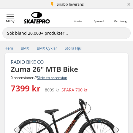
×
Snabb leverans
5+ milj. kunder
Meny
Konto
Sparad
Varukorg
Hem
BMX
BMX Cyklar
Stora Hjul
RADIO BIKE CO
Zuma 26" MTB Bike
0 recensioner //
Skriv en recension
7399 kr
8099 kr
SPARA
700 kr