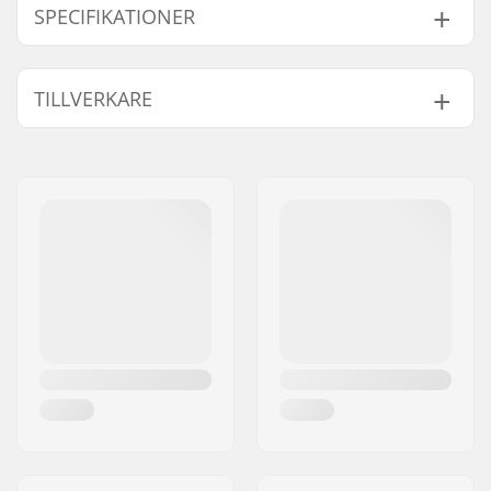
SPECIFIKATIONER
Hjul diameter:
26"
TILLVERKARE
Ram Top Tube:
20.3" (51.6cm)
Styr höjd:
1" (2.5cm)
Namn:
We Make Things GmbH
Nav:
Kassette, Förseglade
Gatuadress:
RICHARD-BYRD-STR. 12
kullager, Öppna
Postnummer:
50829
kullager fram
Postort:
Köln
BMX broms
Mechanical Disc
Land:
Tyskland
inkluderad:
Brake
Extra Egenskaper:
8x speed microshift
gearing
Ram standover höjd:
13" (33cm)
Vikt:
11.97kg
Ram Material:
Aluminium, 6061, T6
Sadel Clamp:
Non-integrated
Sadel:
Rail