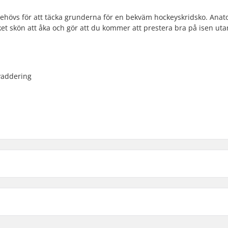
behövs för att täcka grunderna för en bekväm hockeyskridsko. Anat
et skön att åka och gör att du kommer att prestera bra på isen uta
 vaddering
Cuff:
r
Blad material:
t utformad, Formbar
Blad slipning: