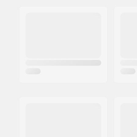
Innerkänga material:
Skum, Ny
Gatuadress:
Via G. Ferraris, 36
Låssystem:
Snöre
Postnummer:
31044
Postort:
Montebelluna
Land:
Italien