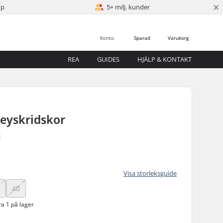
×
öp
5+ milj. kunder
Konto
Sparad
Varukorg
REA
GUIDES
HJÄLP & KONTAKT
eyskridskor
r
Visa storleksguide
9
40
a 1 på lager