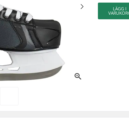
LÄGG I
VARUKOR