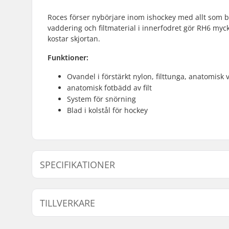
Roces förser nybörjare inom ishockey med allt som 
vaddering och filtmaterial i innerfodret gör RH6 myck
kostar skjortan.
Funktioner:
Ovandel i förstärkt nylon, filttunga, anatomisk
anatomisk fotbädd av filt
System för snörning
Blad i kolstål för hockey
SPECIFIKATIONER
Känga/Skal typ:
Hård
TILLVERKARE
Känga material:
Plast, Fibe
Innerkänga detaljer:
Anatomisk
Namn:
Roces Sports s.r.l.