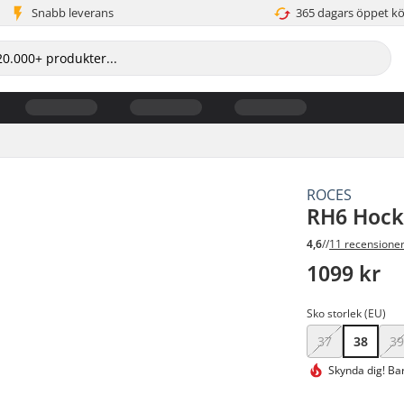
Snabb leverans
365 dagars öppet k
ROCES
RH6 Hock
4,6
//
11 recensione
1099 kr
Sko storlek (EU)
37
38
3
Skynda dig!
Bar