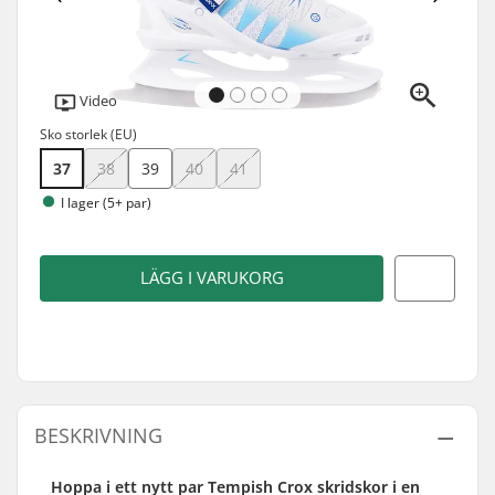
Video
Sko storlek (EU)
37
38
39
40
41
I lager (5+ par)
LÄGG I VARUKORG
BESKRIVNING
Hoppa i ett nytt par Tempish Crox skridskor i en