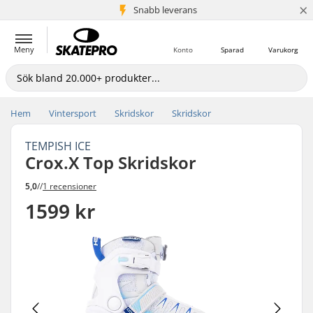
×
Snabb leverans
5+ milj. kunder
Meny
Konto
Sparad
Varukorg
Hem
Vintersport
Skridskor
Skridskor
TEMPISH ICE
Crox.X Top Skridskor
5,0
//
1 recensioner
1599 kr