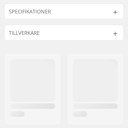
SPECIFIKATIONER
Känga/Skal typ:
Mjuk
TILLVERKARE
Känga material:
Textil, Plast
Innerkänga detaljer:
Inbyggd, Anatomiskt
Namn:
TEMPISH s.r.o.
utformad
Gatuadress:
Bratrí Wolfu 495/16
Innerkänga material:
Textil, Skum, Nylon
Postnummer:
779 00
Låssystem:
Spänne, Mikro-
Postort:
Olomouc
justerings spänne,
Land:
Tjeckien
Kardborre
Cuff:
Stabil
Blad material:
Rostfritt Stål
Blad slipning:
Fabriksslipade
Toepick:
Ja
Utbytbar blad:
Nej