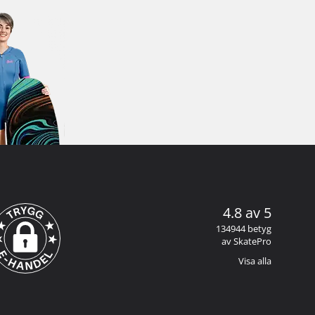
4.8 av 5
134944 betyg
av SkatePro
Visa alla