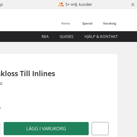
×
öp
5+ milj. kunder
Konto
Sparad
Varukorg
REA
GUIDES
HJÄLP & KONTAKT
loss Till Inlines
er
)
LÄGG I VARUKORG