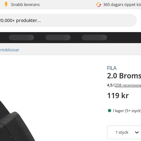
Snabb leverans
365 dagars öppet k
omsklossar
FILA
2.0 Bromsk
4,5
//
208 recension
119 kr
I lager (5+ styck
1
styck