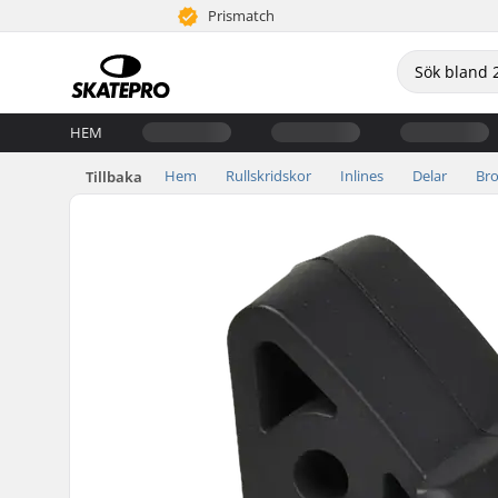
Prismatch
HEM
Hem
Rullskridskor
Inlines
Delar
Br
Tillbaka