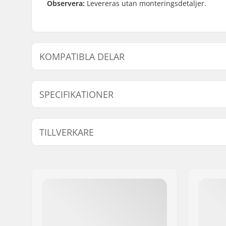
Observera:
Levereras utan monteringsdetaljer.
KOMPATIBLA DELAR
Finn produkter som är kompatibla med Fila 2.0 Bromsk
SPECIFIKATIONER
Broms monteringsbult:
Ingår inte
TILLVERKARE
Namn:
M.G.M S.P.A. - FILA LICENSE
Gatuadress:
Via Trento e Trieste 112C
Postnummer:
31050
Postort:
Cavasagra di Vedelago
Land:
Italien