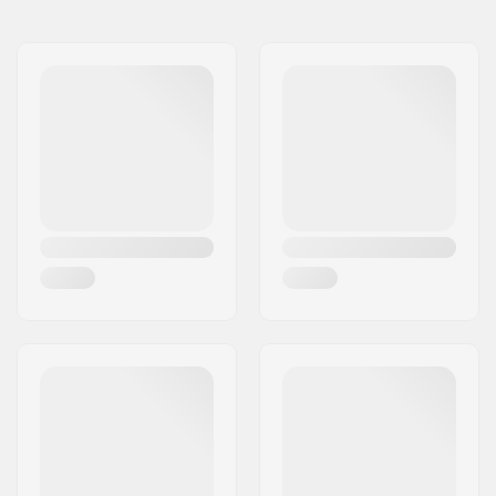
Namn:
Centrano ApS
Hjul diameter:
52mm
Gatuadress:
Omega 6
Hjul hårdhet:
99A
Postnummer:
8382
Hjulmaterial:
PU gjutet, SHR
Postort:
Hinnerup
Kullager precision:
ABEC-7
Land:
Danmark
Truck typ:
Standard kingpin,
Standard hanger
Griptape:
Pre-gripped
Max. vikt på förare:
80 kg