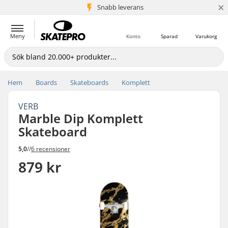
×
Snabb leverans
5+ milj. kunder
Meny
Konto
Sparad
Varukorg
Hem
Boards
Skateboards
Komplett
VERB
Marble Dip Komplett
Skateboard
5,0
//
6 recensioner
879 kr