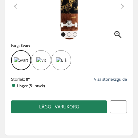
Färg:
Svart
Storlek:
8"
Visa storleksguide
I lager (5+ styck)
LÄGG I VARUKORG