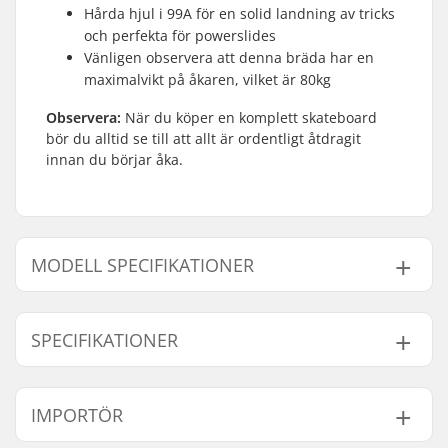
Hårda hjul i 99A för en solid landning av tricks
och perfekta för powerslides
Vänligen observera att denna bräda har en
maximalvikt på åkaren, vilket är 80kg
Observera:
När du köper en komplett skateboard
bör du alltid se till att allt är ordentligt åtdragit
innan du börjar åka.
MODELL SPECIFIKATIONER
Modell
Deck bredd
Deck längd
Axelavstånd
SPECIFIKATIONER
7.75"
7.75" (19.7cm)
31.7" (80.5cm)
13.875" (35.2c
8"
8" (20.3cm)
32" (81.3cm)
14" (35.6cm)
Deck material:
Hard Rock Lönnträ, 7-
IMPORTÖR
lags
Bräda specifikationer:
Dubbel kick-tail