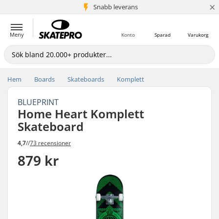
×
Snabb leverans
5+ milj. kunder
Meny
Konto
Sparad
Varukorg
Hem
Boards
Skateboards
Komplett
BLUEPRINT
Home Heart Komplett
Skateboard
4,7
//
73 recensioner
879 kr