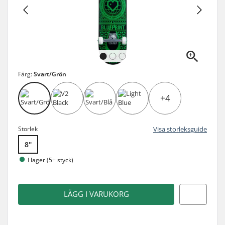
Färg:
Svart/Grön
+4
Storlek
Visa storleksguide
8"
I lager (5+ styck)
LÄGG I VARUKORG